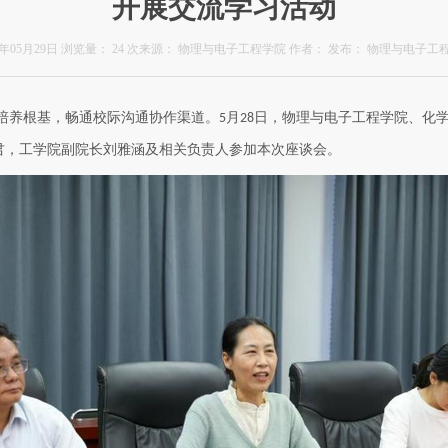
开展交流学习活动
6年05月29日
浏览量：
24
次
来源：
物理与电子工程学院
作者：
发布：
物理与电子工
培养根基，畅通校际沟通协作渠道。
月
日，物理与电子工程学院、化
5
28
君，工学院副院长刘雅涵及相关负责人参加本次座谈
会
。